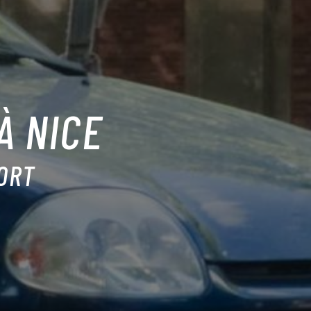
À NICE
ORT