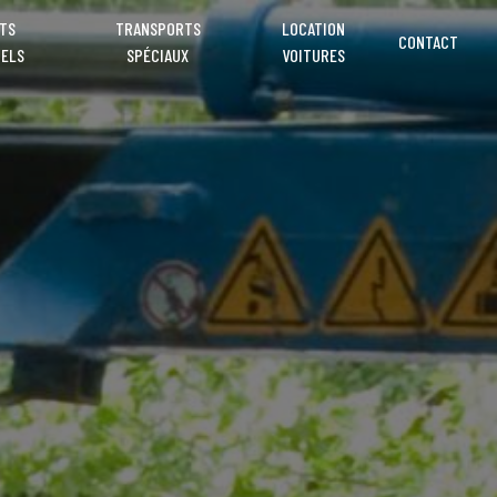
TS
TRANSPORTS
LOCATION
CONTACT
NELS
SPÉCIAUX
VOITURES