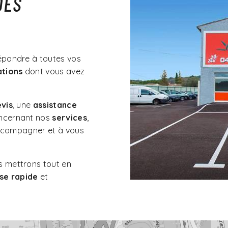
DÈS
épondre à toutes vos
ations
dont vous avez
vis
, une
assistance
ncernant nos
services
,
accompagner et à vous
s mettrons tout en
se rapide
et