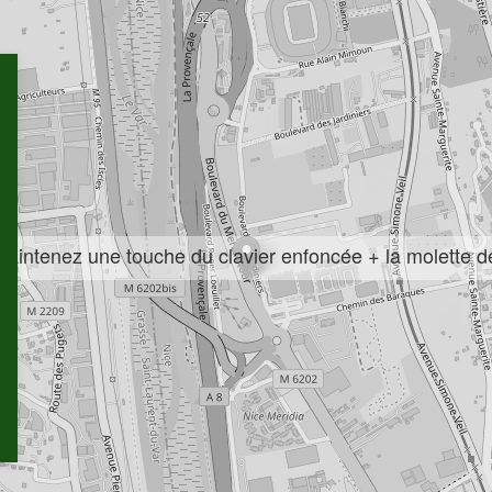
 maintenez une touche du clavier enfoncée + la molette d