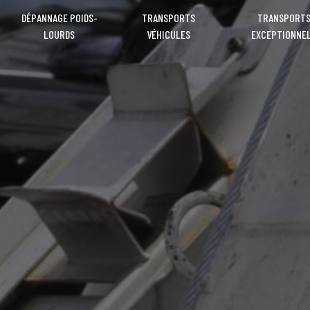
DÉPANNAGE POIDS-
TRANSPORTS
TRANSPORT
LOURDS
VÉHICULES
EXCEPTIONNE