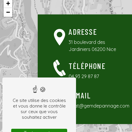
+
−
ADRESSE
31 boulevard des
Jardiniers
06200 Nice
TÉLÉPHONE
Cliquez sur la carte et
04 93 29 87 87
E-MAIL
Ce site utilise des cookies
dcat@gemdepannage.com
et vous donne le contrôle
sur ceux que vous
souhaitez activer