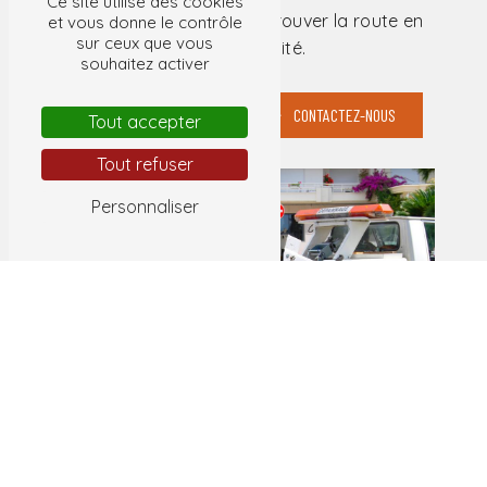
Ce site utilise des cookies
services de qualité et retrouver la route en
et vous donne le contrôle
sur ceux que vous
toute sérénité.
souhaitez activer
EN SAVOIR PLUS
CONTACTEZ-NOUS
Tout accepter
Tout refuser
Personnaliser