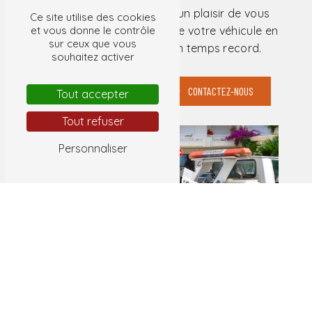
équipe d'experts se fera un plaisir de vous
Ce site utilise des cookies
venir en aide et de remettre votre véhicule en
et vous donne le contrôle
sur ceux que vous
état de circulation en un temps record.
souhaitez activer
EN SAVOIR PLUS
CONTACTEZ-NOUS
Tout accepter
Tout refuser
Personnaliser